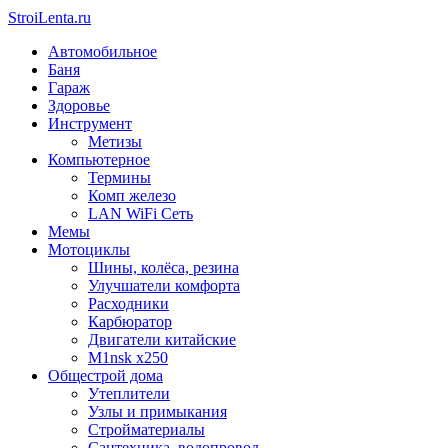
StroiLenta.ru
Автомобильное
Баня
Гараж
Здоровье
Инструмент
Метизы
Компьютерное
Термины
Комп железо
LAN WiFi Сеть
Мемы
Мотоциклы
Шины, колёса, резина
Улучшатели комфорта
Расходники
Карбюратор
Двигатели китайские
M1nsk x250
Общестрой дома
Утеплители
Узлы и примыкания
Стройматериалы
Сантехника, водопровод