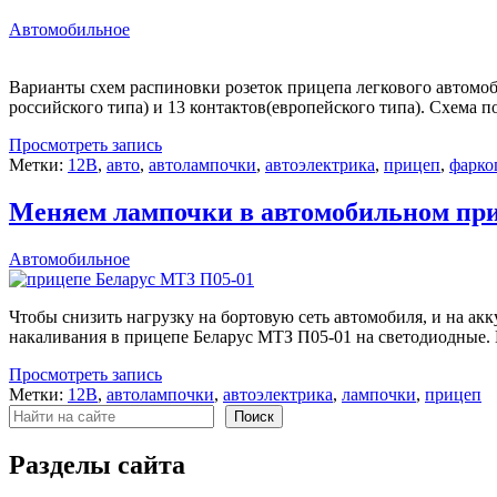
Автомобильное
Варианты схем распиновки розеток прицепа легкового автомоб
российского типа) и 13 контактов(европейского типа). Схема
Просмотреть запись
Метки:
12В
,
авто
,
автолампочки
,
автоэлектрика
,
прицеп
,
фарко
Меняем лампочки в автомобильном приц
Автомобильное
Чтобы снизить нагрузку на бортовую сеть автомобиля, и на акк
накаливания в прицепе Беларус МТЗ П05-01 на светодиодные. И
Просмотреть запись
Метки:
12В
,
автолампочки
,
автоэлектрика
,
лампочки
,
прицеп
Поиск
Поиск
Разделы сайта