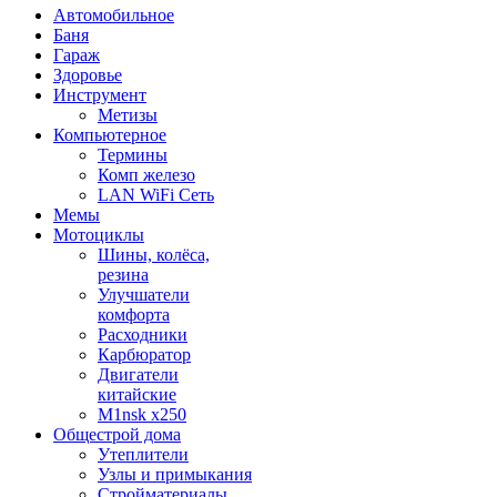
Автомобильное
Баня
Гараж
Здоровье
Инструмент
Метизы
Компьютерное
Термины
Комп железо
LAN WiFi Сеть
Мемы
Мотоциклы
Шины, колёса,
резина
Улучшатели
комфорта
Расходники
Карбюратор
Двигатели
китайские
M1nsk x250
Общестрой дома
Утеплители
Узлы и примыкания
Стройматериалы