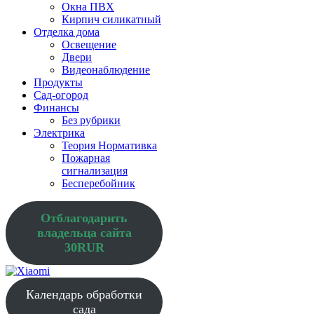
Окна ПВХ
Кирпич силикатный
Отделка дома
Освещение
Двери
Видеонаблюдение
Продукты
Сад-огород
Финансы
Без рубрики
Электрика
Теория Нормативка
Пожарная
сигнализация
Бесперебойник
Отблагодарить
владельца сайта
30RUR
Календарь обработки
сада