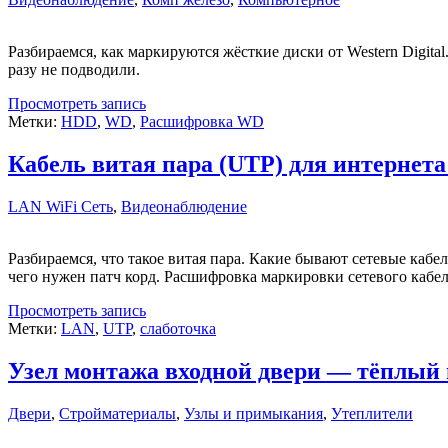
Разбираемся, как маркируются жёсткие диски от Western Digita
разу не подводили.
Просмотреть запись
Метки:
HDD
,
WD
,
Расшифровка WD
Кабель витая пара (UTP) для интернет
LAN WiFi Сеть
,
Видеонаблюдение
Разбираемся, что такое витая пара. Какие бывают сетевые кабе
чего нужен патч корд. Расшифровка маркировки сетевого кабе
Просмотреть запись
Метки:
LAN
,
UTP
,
слаботочка
Узел монтажа входной двери — тёплый
Двери
,
Стройматериалы
,
Узлы и примыкания
,
Утеплители