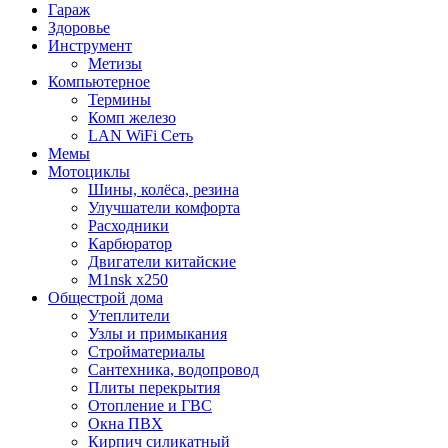
Гараж
Здоровье
Инструмент
Метизы
Компьютерное
Термины
Комп железо
LAN WiFi Сеть
Мемы
Мотоциклы
Шины, колёса, резина
Улучшатели комфорта
Расходники
Карбюратор
Двигатели китайские
M1nsk x250
Общестрой дома
Утеплители
Узлы и примыкания
Стройматериалы
Сантехника, водопровод
Плиты перекрытия
Отопление и ГВС
Окна ПВХ
Кирпич силикатный