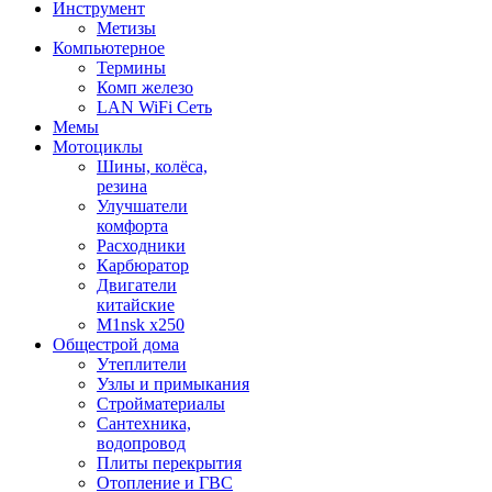
Инструмент
Метизы
Компьютерное
Термины
Комп железо
LAN WiFi Сеть
Мемы
Мотоциклы
Шины, колёса,
резина
Улучшатели
комфорта
Расходники
Карбюратор
Двигатели
китайские
M1nsk x250
Общестрой дома
Утеплители
Узлы и примыкания
Стройматериалы
Сантехника,
водопровод
Плиты перекрытия
Отопление и ГВС