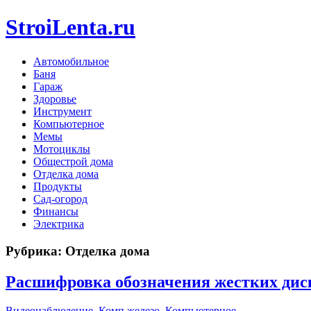
StroiLenta.ru
Автомобильное
Баня
Гараж
Здоровье
Инструмент
Компьютерное
Мемы
Мотоциклы
Общестрой дома
Отделка дома
Продукты
Сад-огород
Финансы
Электрика
Рубрика:
Отделка дома
Расшифровка обозначения жестких ди
Видеонаблюдение
,
Комп железо
,
Компьютерное