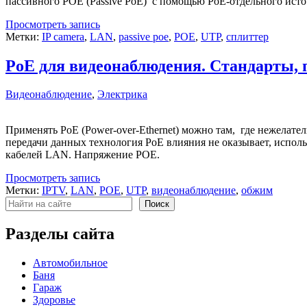
пассивного POE (Passive PoE) с помощью PoE-отдельного ист
Просмотреть запись
Метки:
IP camera
,
LAN
,
passive poe
,
POE
,
UTP
,
сплиттер
PoE для видеонаблюдения. Стандарты, 
Видеонаблюдение
,
Электрика
Применять PoE (Power-over-Ethernet) можно там, где нежелате
передачи данных технология PoE влияния не оказывает, использ
кабелей LAN. Напряжение POE.
Просмотреть запись
Метки:
IPTV
,
LAN
,
POE
,
UTP
,
видеонаблюдение
,
обжим
Поиск
Поиск
Разделы сайта
Автомобильное
Баня
Гараж
Здоровье