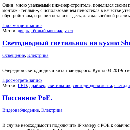
Один, мною уважаемый инженер-строитель, поделился своим п
монтаж «тёплый», с использованием пеностекла в качестве уте
обустройством, и решил оставить здесь, для дальнейшей реализ
Просмотреть запись
Метки:
дверь
,
тёплый монтаж
,
узел
Светодиодный светильник на кухню She
Освещение
,
Электрика
Очередной светодиодный китай занедорого. Купил 03-2019г с
Просмотреть запись
Метки:
LED
,
драйвер
,
светильник
,
светодиодная лента
,
светод
Пассивное PoE.
Видеонаблюдение
,
Электрика
В случае необходимости подключить IP камеру с POE к обычно