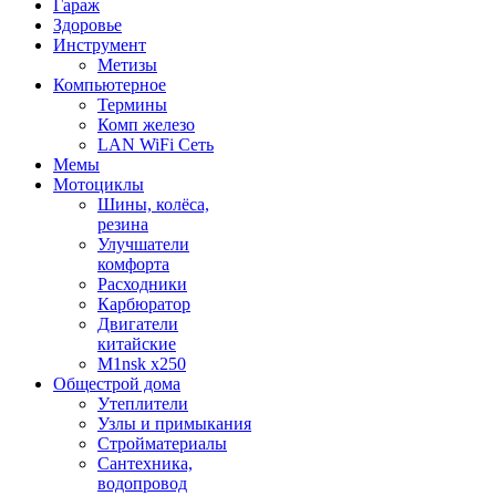
Гараж
Здоровье
Инструмент
Метизы
Компьютерное
Термины
Комп железо
LAN WiFi Сеть
Мемы
Мотоциклы
Шины, колёса,
резина
Улучшатели
комфорта
Расходники
Карбюратор
Двигатели
китайские
M1nsk x250
Общестрой дома
Утеплители
Узлы и примыкания
Стройматериалы
Сантехника,
водопровод