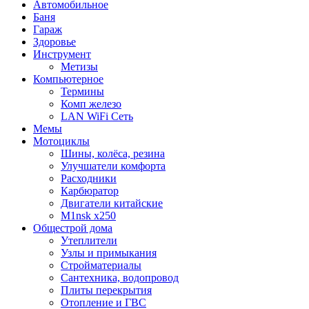
Автомобильное
Баня
Гараж
Здоровье
Инструмент
Метизы
Компьютерное
Термины
Комп железо
LAN WiFi Сеть
Мемы
Мотоциклы
Шины, колёса, резина
Улучшатели комфорта
Расходники
Карбюратор
Двигатели китайские
M1nsk x250
Общестрой дома
Утеплители
Узлы и примыкания
Стройматериалы
Сантехника, водопровод
Плиты перекрытия
Отопление и ГВС