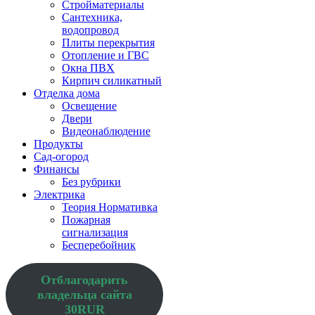
Стройматериалы
Сантехника,
водопровод
Плиты перекрытия
Отопление и ГВС
Окна ПВХ
Кирпич силикатный
Отделка дома
Освещение
Двери
Видеонаблюдение
Продукты
Сад-огород
Финансы
Без рубрики
Электрика
Теория Нормативка
Пожарная
сигнализация
Бесперебойник
Отблагодарить
владельца сайта
30RUR