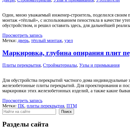
Один, мною уважаемый инженер-строитель, поделился своим п
монтаж «тёплый», с использованием пеностекла в качестве уте
обустройством, и решил оставить здесь, для дальнейшей реализ
Просмотреть запись
Метки:
дверь
,
тёплый монтаж
,
узел
Маркировка, глубина опирания плит п
Плиты перекрытия
,
Стройматериалы
,
Узлы и примыкания
Для обустройства перекрытий частного дома индивидуальные 
железобетонные плиты перекрытий. Для проектирования и по
маркировки этих железобетонных изделий, а также какие быва
Просмотреть запись
Метки:
ПК
,
плиты перекрытия
,
ПТМ
Поиск
Поиск
Разделы сайта