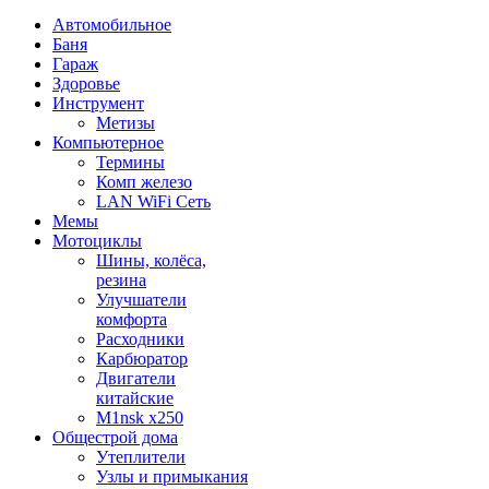
Автомобильное
Баня
Гараж
Здоровье
Инструмент
Метизы
Компьютерное
Термины
Комп железо
LAN WiFi Сеть
Мемы
Мотоциклы
Шины, колёса,
резина
Улучшатели
комфорта
Расходники
Карбюратор
Двигатели
китайские
M1nsk x250
Общестрой дома
Утеплители
Узлы и примыкания