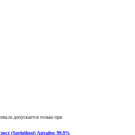
enta.ru допускается только при
ост (Sprinthost) Аптайм: 99,9%