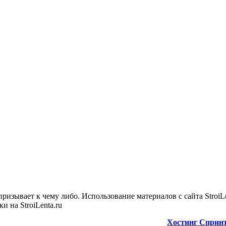
 призывает к чему либо. Использование материалов с сайта StroiL
 на StroiLenta.ru
Хостинг Спринтх