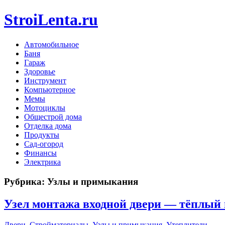
StroiLenta.ru
Автомобильное
Баня
Гараж
Здоровье
Инструмент
Компьютерное
Мемы
Мотоциклы
Общестрой дома
Отделка дома
Продукты
Сад-огород
Финансы
Электрика
Рубрика:
Узлы и примыкания
Узел монтажа входной двери — тёплый
Двери
,
Стройматериалы
,
Узлы и примыкания
,
Утеплители