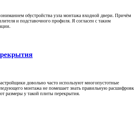
ониманием обустройства узла монтажа входной двери. Причём
плителя и подставочного профиля. Я согласен с таким
ации.
ерекрытия
застройщики довольно часто используют многопустотные
следующего монтажа не помешает знать правильную расшифров
ют размеры у такой плиты перекрытия.