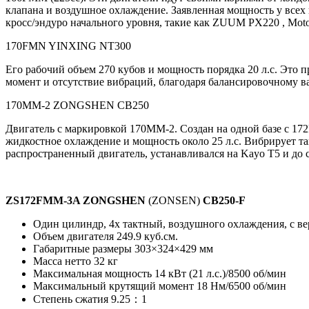
клапана и воздушное охлаждение. Заявленная мощность у всех в
кросс/эндуро начального уровня, такие как ZUUM PX220 , Mot
170FMN YINXING NT300
Его рабочий объем 270 кубов и мощность порядка 20 л.с. Это 
момент и отсутствие вибраций, благодаря балансировочному ва
170MM-2 ZONGSHEN CB250
Двигатель с маркировкой 170MM-2. Создан на одной базе с 17
жидкостное охлаждение и мощность около 25 л.с. Вибрирует так
распространенный двигатель, устанавливался на Kayo T5 и до
ZS172FMM-3A ZONGSHEN
(ZONSEN)
CB250-F
Один цилиндр, 4х тактный, воздушного охлаждения, с в
Объем двигателя 249.9 куб.см.
Габаритные размеры 303×324×429 мм
Масса нетто 32 кг
Максимальная мощность 14 кВт (21 л.с.)/8500 об/мин
Максимальный крутящий момент 18 Нм/6500 об/мин
Степень сжатия 9.25：1