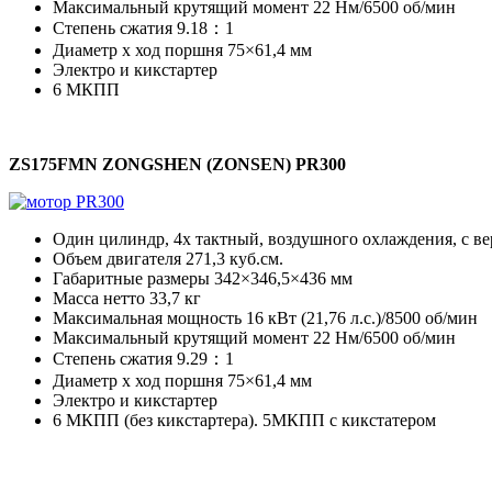
Максимальный крутящий момент 22 Нм/6500 об/мин
Степень сжатия 9.18：1
Диаметр х ход поршня 75×61,4 мм
Электро и кикстартер
6 МКПП
ZS175FMN
ZONGSHEN (ZONSEN)
PR300
Один цилиндр, 4х тактный, воздушного охлаждения, c в
Объем двигателя 271,3 куб.см.
Габаритные размеры 342×346,5×436 мм
Масса нетто 33,7 кг
Максимальная мощность 16 кВт (21,76 л.с.)/8500 об/мин
Максимальный крутящий момент 22 Нм/6500 об/мин
Степень сжатия 9.29：1
Диаметр х ход поршня 75×61,4 мм
Электро и кикстартер
6 МКПП (без кикстартера). 5МКПП c кикстатером