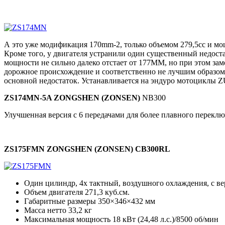
А это уже модификация 170mm-2, только объемом 279,5сс и мощ
Кроме того, у двигателя устранили один существенный недоста
мощности не сильно далеко отстает от 177MM, но при этом заме
дорожное происхождение и соответственно не лучшим образом
основной недостаток. Устанавливается на эндуро мотоциклы 
ZS174MN-5A
ZONGSHEN (ZONSEN)
NB300
Улучшенная версия с 6 передачами для более плавного перек
ZS175FMN
ZONGSHEN (ZONSEN) CB300RL
Один цилиндр, 4х тактный, воздушного охлаждения, c в
Объем двигателя 271,3 куб.см.
Габаритные размеры 350×346×432 мм
Масса нетто 33,2 кг
Максимальная мощность 18 кВт (24,48 л.с.)/8500 об/мин