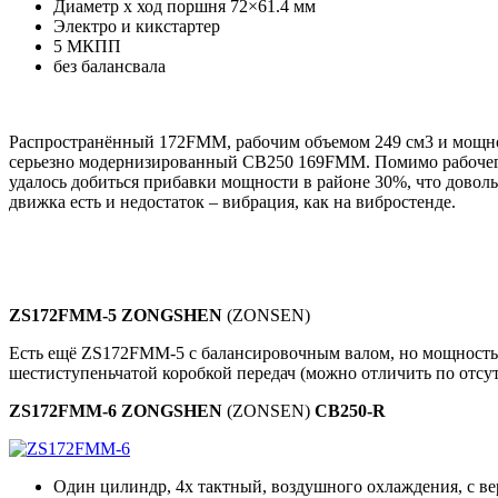
Диаметр х ход поршня 72×61.4 мм
Электро и кикстартер
5 МКПП
без балансвала
Распространённый 172FMM, рабочим объемом 249 см3 и мощност
серьезно модернизированный CB250 169FMM. Помимо рабочего
удалось добиться прибавки мощности в районе 30%, что довольн
движка есть и недостаток – вибрация, как на вибростенде.
ZS172FMM-5 ZONGSHEN
(ZONSEN)
Есть ещё ZS172FMM-5 с балансировочным валом, но мощность 
шестиступеньчатой коробкой передач (можно отличить по отсут
ZS172FMM-6 ZONGSHEN
(ZONSEN)
CB250-R
Один цилиндр, 4х тактный, воздушного охлаждения, с в