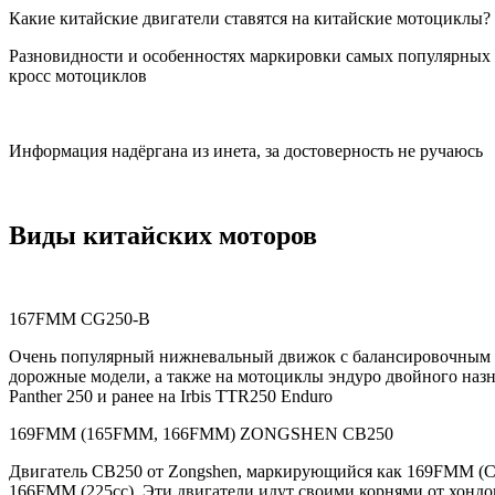
Какие китайские двигатели ставятся на китайские мотоциклы?
Разновидности и особенностях маркировки самых популярных 
кросс мотоциклов
Информация надёргана из инета, за достоверность не ручаюсь
Виды китайских моторов
167FMM CG250-B
Очень популярный нижневальный движок с балансировочным вал
дорожные модели, а также на мотоциклы эндуро двойного назна
Panther 250 и ранее на Irbis TTR250 Enduro
169FMM (165FMM, 166FMM) ZONGSHEN CB250
Двигатель CB250 от Zongshen, маркирующийся как 169FMM (CB
166FMM (225cc). Эти двигатели идут своими корнями от хондо