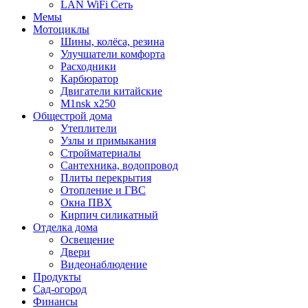
LAN WiFi Сеть
Мемы
Мотоциклы
Шины, колёса, резина
Улучшатели комфорта
Расходники
Карбюратор
Двигатели китайские
M1nsk x250
Общестрой дома
Утеплители
Узлы и примыкания
Стройматериалы
Сантехника, водопровод
Плиты перекрытия
Отопление и ГВС
Окна ПВХ
Кирпич силикатный
Отделка дома
Освещение
Двери
Видеонаблюдение
Продукты
Сад-огород
Финансы