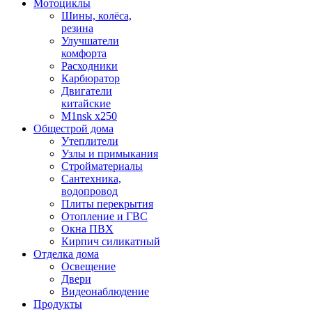
Мотоциклы
Шины, колёса,
резина
Улучшатели
комфорта
Расходники
Карбюратор
Двигатели
китайские
M1nsk x250
Общестрой дома
Утеплители
Узлы и примыкания
Стройматериалы
Сантехника,
водопровод
Плиты перекрытия
Отопление и ГВС
Окна ПВХ
Кирпич силикатный
Отделка дома
Освещение
Двери
Видеонаблюдение
Продукты