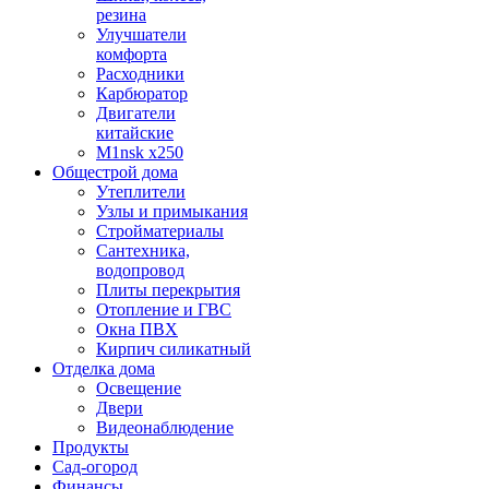
резина
Улучшатели
комфорта
Расходники
Карбюратор
Двигатели
китайские
M1nsk x250
Общестрой дома
Утеплители
Узлы и примыкания
Стройматериалы
Сантехника,
водопровод
Плиты перекрытия
Отопление и ГВС
Окна ПВХ
Кирпич силикатный
Отделка дома
Освещение
Двери
Видеонаблюдение
Продукты
Сад-огород
Финансы