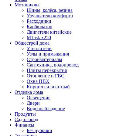
Мотоциклы
Шины, колёса, резина
Улучшатели комфорта
Расходники
Карбюратор
Двигатели китайские
M1nsk x250
Общестрой дома
Утеплители
Узлы и примыкания
Стройматериалы
Сантехника, водопровод
Плиты перекрытия
Отопление и ГВС
Окна ПВХ
Кирпич силикатный
Отделка дома
Освещение
Двери
Видеонаблюдение
Продукты
Сад-огород
Финансы
Без рубрики
Электрика