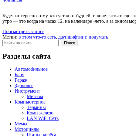
Будет интересно тому, кто устал от будней, и хочет что-то сд
утро — это когда на часах 12, на календаре -лето, а за окном 
Просмотреть запись
Метки:
в этом что-то есть
,
дауншифтинг
,
подумать
Поиск
Поиск
Разделы сайта
Автомобильное
Баня
Гараж
Здоровье
Инструмент
Метизы
Компьютерное
Термины
Комп железо
LAN WiFi Сеть
Мемы
Мотоциклы
Шины, колёса,