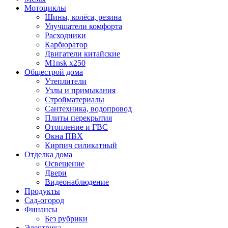
Мотоциклы
Шины, колёса, резина
Улучшатели комфорта
Расходники
Карбюратор
Двигатели китайские
M1nsk x250
Общестрой дома
Утеплители
Узлы и примыкания
Стройматериалы
Сантехника, водопровод
Плиты перекрытия
Отопление и ГВС
Окна ПВХ
Кирпич силикатный
Отделка дома
Освещение
Двери
Видеонаблюдение
Продукты
Сад-огород
Финансы
Без рубрики
Электрика