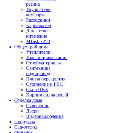
резина
Улучшатели
комфорта
Расходники
Карбюратор
Двигатели
китайские
M1nsk x250
Общестрой дома
Утеплители
Узлы и примыкания
Стройматериалы
Сантехника,
водопровод
Плиты перекрытия
Отопление и ГВС
Окна ПВХ
Кирпич силикатный
Отделка дома
Освещение
Двери
Видеонаблюдение
Продукты
Сад-огород
Финансы