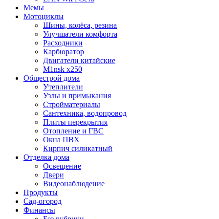
Мемы
Мотоциклы
Шины, колёса, резина
Улучшатели комфорта
Расходники
Карбюратор
Двигатели китайские
M1nsk x250
Общестрой дома
Утеплители
Узлы и примыкания
Стройматериалы
Сантехника, водопровод
Плиты перекрытия
Отопление и ГВС
Окна ПВХ
Кирпич силикатный
Отделка дома
Освещение
Двери
Видеонаблюдение
Продукты
Сад-огород
Финансы
Без рубрики