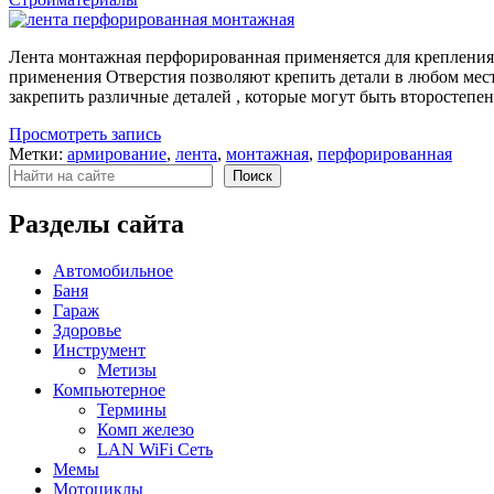
Лента монтажная перфорированная применяется для крепления
применения Отверстия позволяют крепить детали в любом мест
закрепить различные деталей , которые могут быть второстеп
Просмотреть запись
Метки:
армирование
,
лента
,
монтажная
,
перфорированная
Поиск
Поиск
Разделы сайта
Автомобильное
Баня
Гараж
Здоровье
Инструмент
Метизы
Компьютерное
Термины
Комп железо
LAN WiFi Сеть
Мемы
Мотоциклы