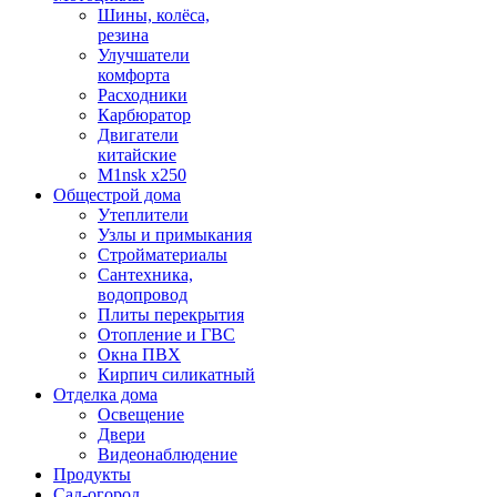
Шины, колёса,
резина
Улучшатели
комфорта
Расходники
Карбюратор
Двигатели
китайские
M1nsk x250
Общестрой дома
Утеплители
Узлы и примыкания
Стройматериалы
Сантехника,
водопровод
Плиты перекрытия
Отопление и ГВС
Окна ПВХ
Кирпич силикатный
Отделка дома
Освещение
Двери
Видеонаблюдение
Продукты
Сад-огород