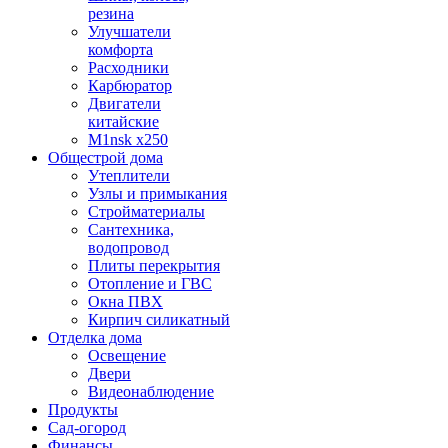
резина
Улучшатели
комфорта
Расходники
Карбюратор
Двигатели
китайские
M1nsk x250
Общестрой дома
Утеплители
Узлы и примыкания
Стройматериалы
Сантехника,
водопровод
Плиты перекрытия
Отопление и ГВС
Окна ПВХ
Кирпич силикатный
Отделка дома
Освещение
Двери
Видеонаблюдение
Продукты
Сад-огород
Финансы