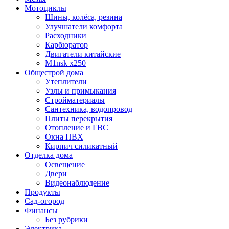
Мотоциклы
Шины, колёса, резина
Улучшатели комфорта
Расходники
Карбюратор
Двигатели китайские
M1nsk x250
Общестрой дома
Утеплители
Узлы и примыкания
Стройматериалы
Сантехника, водопровод
Плиты перекрытия
Отопление и ГВС
Окна ПВХ
Кирпич силикатный
Отделка дома
Освещение
Двери
Видеонаблюдение
Продукты
Сад-огород
Финансы
Без рубрики
Электрика