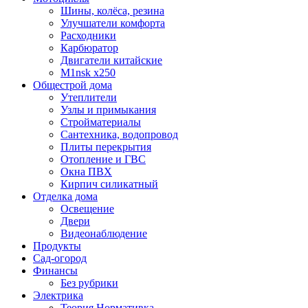
Шины, колёса, резина
Улучшатели комфорта
Расходники
Карбюратор
Двигатели китайские
M1nsk x250
Общестрой дома
Утеплители
Узлы и примыкания
Стройматериалы
Сантехника, водопровод
Плиты перекрытия
Отопление и ГВС
Окна ПВХ
Кирпич силикатный
Отделка дома
Освещение
Двери
Видеонаблюдение
Продукты
Сад-огород
Финансы
Без рубрики
Электрика
Теория Нормативка