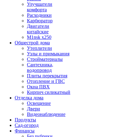
Улучшатели
комфорта
Расходники
Карбюратор
Двигатели
китайские
M1nsk x250
Общестрой дома
Утеплители
Узлы и примыкания
Стройматериалы
Сантехника,
водопровод
Плиты перекрытия
Отопление и ГВС
Окна ПВХ
Кирпич силикатный
Отделка дома
Освещение
Двери
Видеонаблюдение
Продукты
Сад-огород
Финансы
Без рубрики