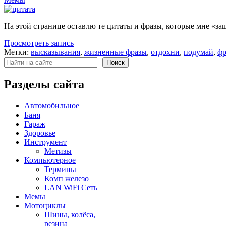
На этой странице оставлю те цитаты и фразы, которые мне «за
Просмотреть запись
Метки:
высказывания
,
жизненные фразы
,
отдохни
,
подумай
,
фр
Поиск
Поиск
Разделы сайта
Автомобильное
Баня
Гараж
Здоровье
Инструмент
Метизы
Компьютерное
Термины
Комп железо
LAN WiFi Сеть
Мемы
Мотоциклы
Шины, колёса,
резина