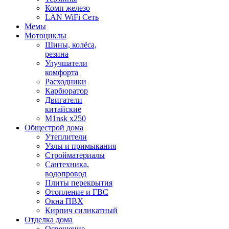
Комп железо
LAN WiFi Сеть
Мемы
Мотоциклы
Шины, колёса,
резина
Улучшатели
комфорта
Расходники
Карбюратор
Двигатели
китайские
M1nsk x250
Общестрой дома
Утеплители
Узлы и примыкания
Стройматериалы
Сантехника,
водопровод
Плиты перекрытия
Отопление и ГВС
Окна ПВХ
Кирпич силикатный
Отделка дома
Освещение