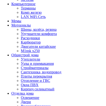
Компьютерное
Термины
Комп железо
LAN WiFi Сеть
Мемы
Мотоциклы
Шины, колёса, резина
Улучшатели комфорта
Расходники
Карбюратор
Двигатели китайские
M1nsk x250
Общестрой дома
Утеплители
Узлы и примыкания
Стройматериалы
Сантехника, водопровод
Плиты перекрытия
Отопление и ГВС
Окна ПВХ
Кирпич силикатный
Отделка дома
Освещение
Двери